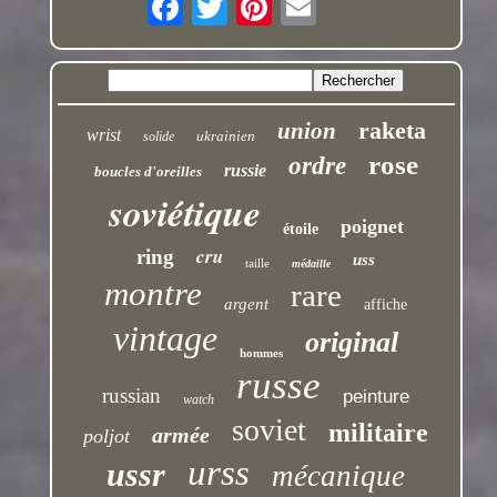
raketa
union
wrist
ukrainien
solide
rose
ordre
russie
boucles d'oreilles
soviétique
poignet
étoile
cru
ring
uss
taille
médaille
montre
rare
argent
affiche
vintage
original
hommes
russe
russian
peinture
watch
soviet
militaire
armée
poljot
urss
ussr
mécanique