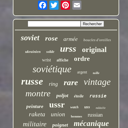
soviet
rose
armée
boucles d'oreilles
urss
original
ukrainien
solide
ordre
wrist
affiche
soviétique
argent
taille
russe
vintage
rare
ring
montre
poljot
russie
étoile
ussr
peinture
uss
watch
médaille
raketa
union
russian
hommes
mécanique
militaire
poignet