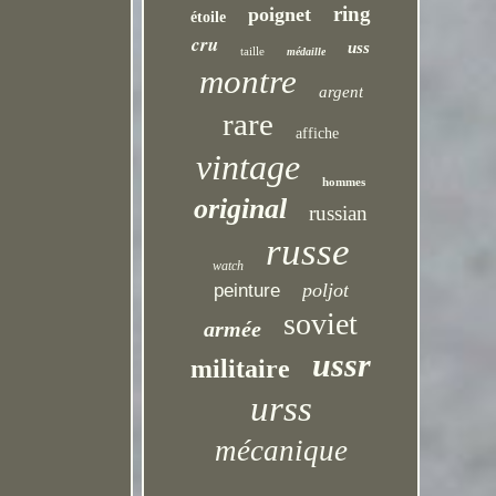
ring
poignet
étoile
cru
uss
taille
médaille
montre
argent
rare
affiche
vintage
hommes
original
russian
russe
watch
poljot
peinture
soviet
armée
ussr
militaire
urss
mécanique