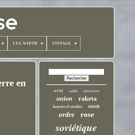
LUG WIDTH
VINTAGE
erre en
wrist
ukrainien
solide
raketa
union
russie
boucles d'oreilles
rose
ordre
soviétique