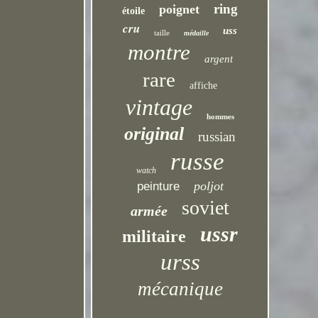
ring
poignet
étoile
cru
uss
taille
médaille
montre
argent
rare
affiche
vintage
hommes
original
russian
russe
watch
poljot
peinture
soviet
armée
ussr
militaire
urss
mécanique