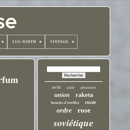
LUG WIDTH
VINTAGE
rfum
wrist
ukrainien
solide
raketa
union
russie
boucles d'oreilles
rose
ordre
soviétique