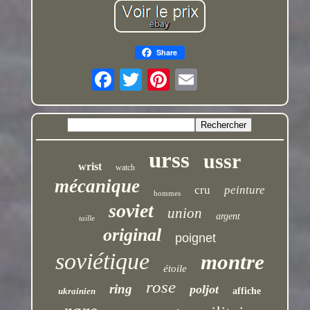
Share
urss
ussr
wrist
watch
mécanique
cru
peinture
hommes
soviet
union
argent
taille
original
poignet
soviétique
montre
étoile
rose
ring
poljot
ukrainien
affiche