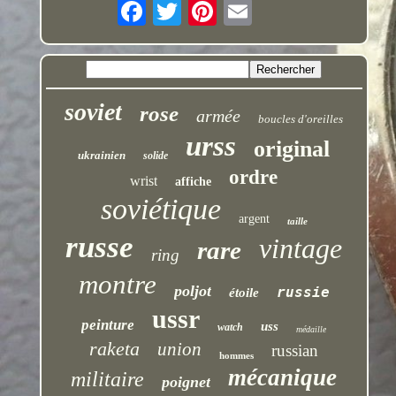
soviet
rose
armée
boucles d'oreilles
urss
original
ukrainien
solide
ordre
wrist
affiche
soviétique
argent
taille
russe
vintage
rare
ring
montre
poljot
russie
étoile
ussr
peinture
uss
watch
médaille
raketa
union
russian
hommes
mécanique
militaire
poignet