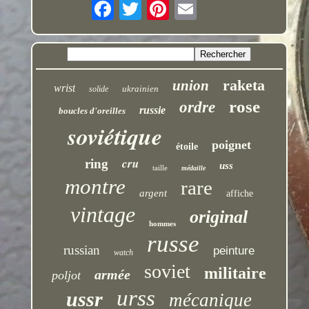
raketa
union
wrist
ukrainien
solide
rose
ordre
russie
boucles d'oreilles
soviétique
poignet
étoile
cru
ring
uss
taille
médaille
montre
rare
argent
affiche
vintage
original
hommes
russe
russian
peinture
watch
soviet
militaire
armée
poljot
urss
ussr
mécanique