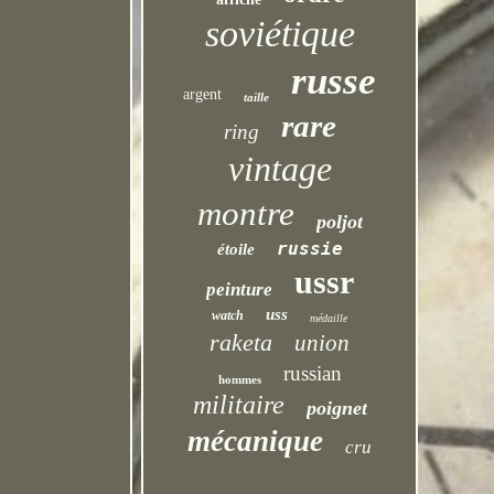
soviétique
russe
argent
taille
rare
ring
vintage
montre
poljot
russie
étoile
ussr
peinture
uss
watch
médaille
raketa
union
russian
hommes
militaire
poignet
mécanique
cru