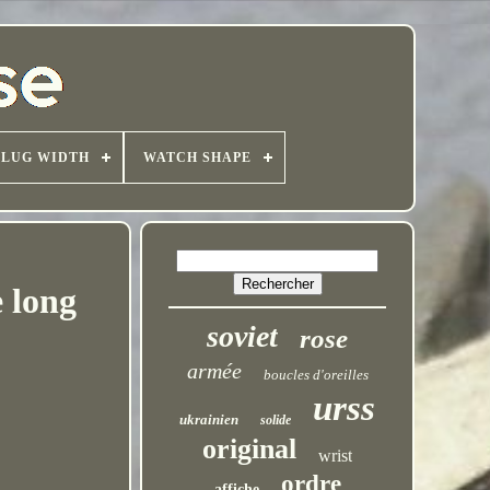
LUG WIDTH
WATCH SHAPE
e long
soviet
rose
armée
boucles d'oreilles
urss
ukrainien
solide
original
wrist
ordre
affiche