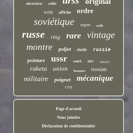
urss
original
ukrainien
solide
ordre
wrist
affiche
soviétique
argent
taille
russe
vintage
rare
ring
montre
poljot
russie
étoile
ussr
peinture
uss
watch
médaille
raketa
union
russian
hommes
mécanique
militaire
poignet
cru
Page d'accueil
Nous joindre
Déclaration de confidentialité