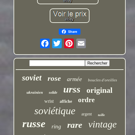
Share
soviet
rose
armée
boucles d'oreilles
urss
original
ukrainien
solide
ordre
wrist
affiche
soviétique
argent
taille
russe
vintage
rare
ring