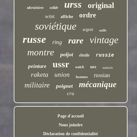
urss
original
ukrainien
solide
ordre
wrist
affiche
soviétique
argent
taille
russe
vintage
rare
ring
montre
poljot
russie
étoile
ussr
peinture
uss
watch
médaille
raketa
union
russian
hommes
mécanique
militaire
poignet
cru
Page d'accueil
Nous joindre
Déclaration de confidentialité