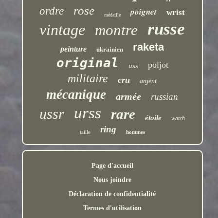
rose
ordre
poignet
wrist
médaille
russe
vintage
montre
raketa
peinture
ukrainien
original
poljot
uss
militaire
cru
argent
mécanique
armée
russian
urss
ussr
rare
étoile
watch
ring
taille
hommes
Page d'accueil
Nous joindre
Déclaration de confidentialité
Termes d'utilisation