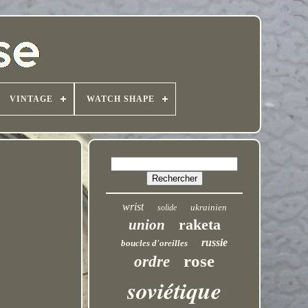
VINTAGE
WATCH SHAPE
wrist
ukrainien
solide
raketa
union
russie
boucles d'oreilles
rose
ordre
soviétique