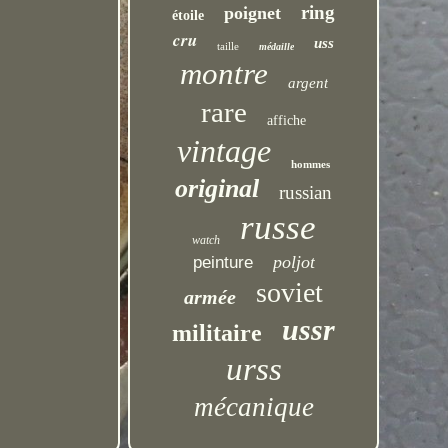
ring
poignet
étoile
cru
uss
taille
médaille
montre
argent
rare
affiche
vintage
hommes
original
russian
russe
watch
poljot
peinture
soviet
armée
ussr
militaire
urss
mécanique