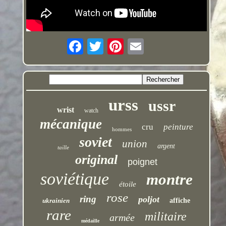
urss
ussr
wrist
watch
mécanique
cru
peinture
hommes
soviet
union
argent
taille
original
poignet
soviétique
montre
étoile
rose
ring
poljot
ukrainien
affiche
rare
militaire
armée
médaille