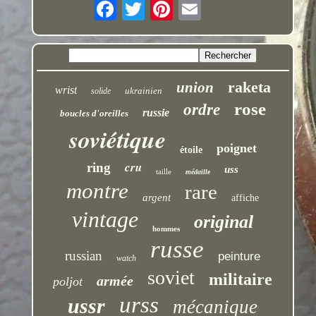
raketa
union
wrist
ukrainien
solide
rose
ordre
russie
boucles d'oreilles
soviétique
poignet
étoile
cru
ring
uss
taille
médaille
montre
rare
argent
affiche
vintage
original
hommes
russe
russian
peinture
watch
soviet
militaire
armée
poljot
urss
ussr
mécanique