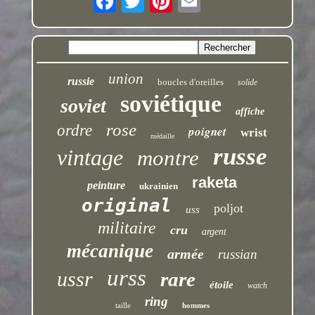
union
russie
boucles d'oreilles
solide
soviétique
soviet
affiche
rose
ordre
poignet
wrist
médaille
russe
vintage
montre
raketa
peinture
ukrainien
original
poljot
uss
militaire
cru
argent
mécanique
armée
russian
urss
ussr
rare
étoile
watch
ring
taille
hommes