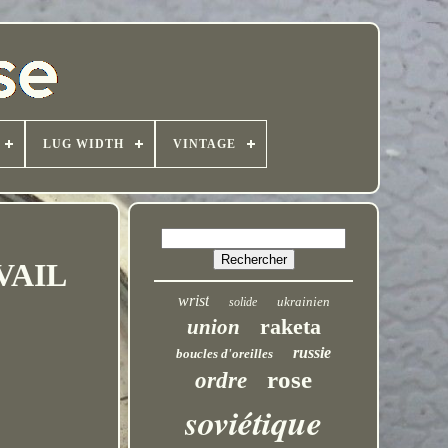
LUG WIDTH
VINTAGE
VAIL
wrist
ukrainien
solide
raketa
union
russie
boucles d'oreilles
rose
ordre
soviétique