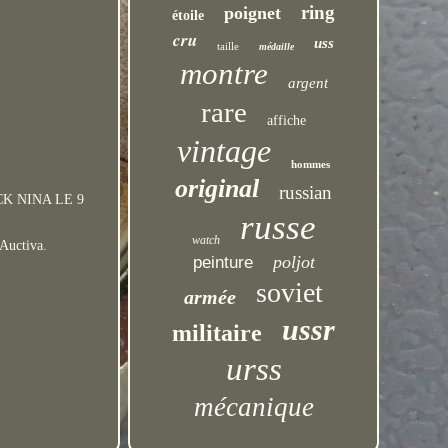
ring
poignet
étoile
cru
uss
taille
médaille
montre
argent
rare
affiche
vintage
hommes
original
russian
K NINA LE 9
russe
watch
uctiva.
poljot
peinture
soviet
armée
ussr
militaire
urss
mécanique