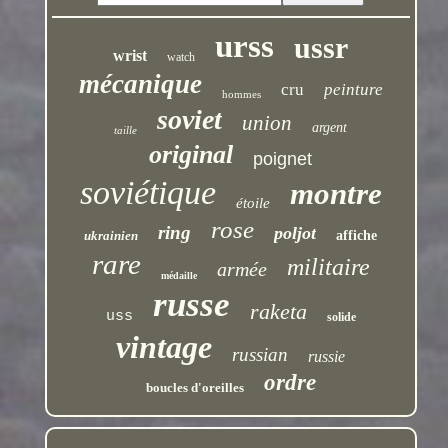
urss
ussr
wrist
watch
mécanique
cru
peinture
hommes
soviet
union
argent
taille
original
poignet
soviétique
montre
étoile
rose
ring
poljot
ukrainien
affiche
rare
militaire
armée
médaille
russe
raketa
uss
solide
vintage
russian
russie
ordre
boucles d'oreilles