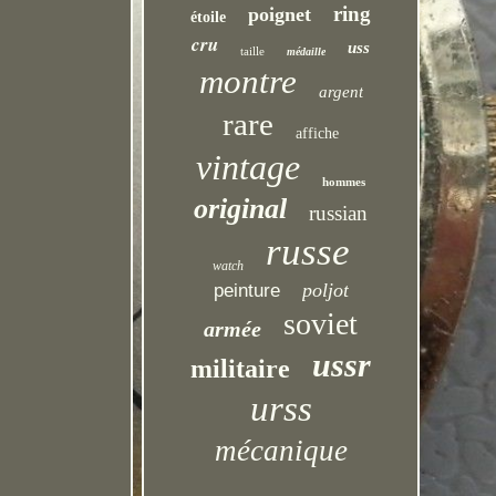
ring
poignet
étoile
cru
uss
taille
médaille
montre
argent
rare
affiche
vintage
hommes
original
russian
russe
watch
poljot
peinture
soviet
armée
ussr
militaire
urss
mécanique