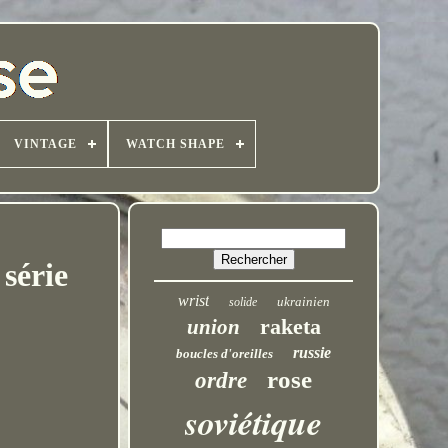
VINTAGE
WATCH SHAPE
série
wrist
ukrainien
solide
raketa
union
russie
boucles d'oreilles
rose
ordre
soviétique