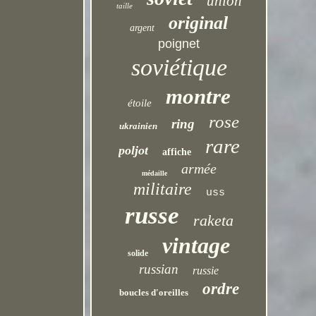
union
taille
original
argent
poignet
soviétique
montre
étoile
rose
ring
ukrainien
rare
poljot
affiche
armée
médaille
militaire
uss
russe
raketa
vintage
solide
russian
russie
ordre
boucles d'oreilles