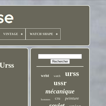
VINTAGE
WATCH SHAPE
Urss
urss
wrist
watch
ussr
mécanique
cru
peinture
hommes
soviet