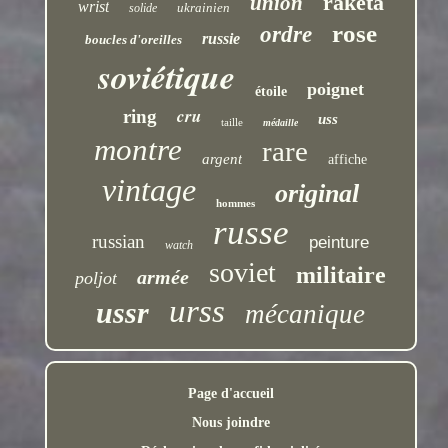
raketa
union
wrist
ukrainien
solide
rose
ordre
russie
boucles d'oreilles
soviétique
poignet
étoile
cru
ring
uss
taille
médaille
montre
rare
argent
affiche
vintage
original
hommes
russe
russian
peinture
watch
soviet
militaire
armée
poljot
urss
ussr
mécanique
Page d'accueil
Nous joindre