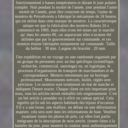
fonctionnement à basses températures et durant le jour polaire
complet. Nuit pendant la moitié de l'année, jour pendant l'autre
moitié de l'année, pour être conscient du temps, l'usine de
montres de Petrodvorets a fabriqué le mécanisme de 24 heures,
qui est utilisé dans cette marque de montres. La caractéristique
unique est que la fabrication des montres Raketa 24 a
commencé en 1969, mais elles n'ont été mises sur le marché
qu' dans les années 80, car auparavant elles n'avaient été
utilisées que par le gouvernement sur commande, et ces
montres étaient fabriquées uniquement sur commande. Taille
du boîtier : 38 mm. Largeur du bracelet : 20 mm.
Une expédition est un voyage ou une randonnée organisée par
un groupe de personnes avec un but spécifique (scientifique,
recherche, commercial, sauvetage) ou, en logistique, le
processus d'organisation du transport de marchandises et de
correspondance. Montres entretenues par un horloger
professionnel. Mouvements nettoyés, huilés, réglés avec
précision. Les montres sont totalement en état de marche et
indiquent l'heure exacte. Chaque client est très important pour
nous, tous les articles seront emballés très soigneusement. C'est
un bel article à posséder ou à offrir en cadeau spécial. Cela
signifie qu'ils ont les aspects habituels des bijoux d'occasion.
S'il y a une bosse, une éraflure, un défaut ou une déformation
majeure, cela sera noté dans les informations de base. Veuillez
examiner toutes les photos de près, car elles font partie
intégrante de la description de mon article. (toutes faites à la
lumière du jour, pour montrer la couleur aussi authentiquement