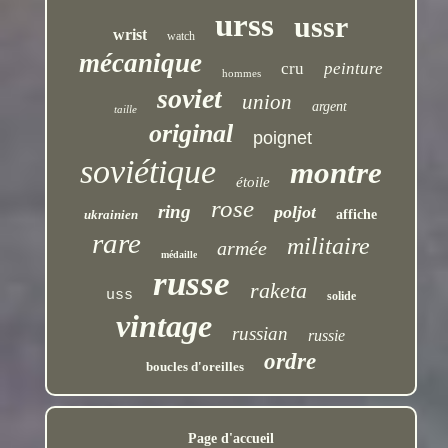
urss
ussr
wrist
watch
mécanique
cru
peinture
hommes
soviet
union
argent
taille
original
poignet
soviétique
montre
étoile
rose
ring
poljot
ukrainien
affiche
rare
militaire
armée
médaille
russe
raketa
uss
solide
vintage
russian
russie
ordre
boucles d'oreilles
Page d'accueil