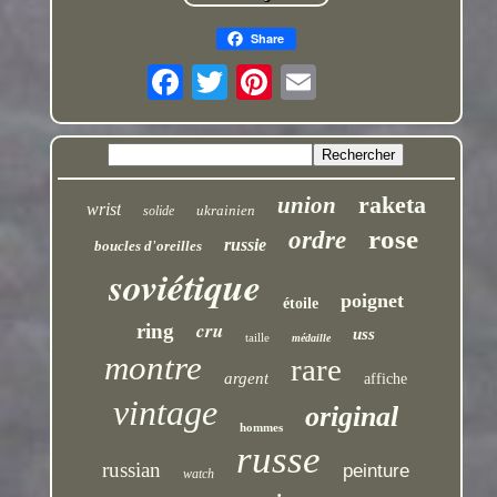
Share
raketa
union
wrist
ukrainien
solide
rose
ordre
russie
boucles d'oreilles
soviétique
poignet
étoile
cru
ring
uss
taille
médaille
montre
rare
argent
affiche
vintage
original
hommes
russe
russian
peinture
watch