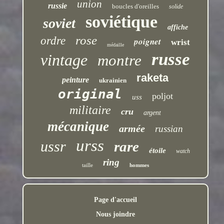
union
russie
boucles d'oreilles
solide
soviétique
soviet
affiche
rose
ordre
poignet
wrist
médaille
russe
vintage
montre
raketa
peinture
ukrainien
original
poljot
uss
militaire
cru
argent
mécanique
armée
russian
urss
ussr
rare
étoile
watch
ring
taille
hommes
Page d'accueil
Nous joindre