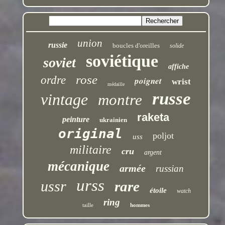
union
russie
boucles d'oreilles
solide
soviétique
soviet
affiche
rose
ordre
poignet
wrist
médaille
russe
vintage
montre
raketa
peinture
ukrainien
original
poljot
uss
militaire
cru
argent
mécanique
armée
russian
urss
ussr
rare
étoile
watch
ring
taille
hommes