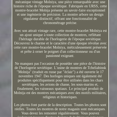
mécanique vintage Molniya, une pièce remarquable avec une
histoire riche de l'époque soviétique. Fabriquée en URSS, cette
montre-bracelet Molnja présente un savoir-faire exceptionnel
et une ingénierie de précision. La montre arbore un design
régulateur distinctif, offrant une fonctionnalité de
chronométrage précise.
Avec son attrait vintage rare, cette montre-bracelet Molniya est
un ajout unique à toute collection de montres, reflétant
l'héritage durable de l'horlogerie de l'époque soviétique.
Découvrez le charme et le caractère d'une époque révolue avec
cette rare montre-bracelet Molniya, méticuleusement préservée
et prête à orner le poignet d'un collectionneur ou d'un
passionné exigeant.
Ne manquez pas l'occasion de posséder une pièce de l'histoire
de l'horlogerie soviétique. L'usine de montres de Tcheliabinsk
"Molnija" (traduit en russe par "éclair") a été ouverte le 17
novembre 1947. Des horloges uniques ont également été
produites spécifiquement pour être utilisées dans les chars
soviétiques, les avions de chasse, les sous-marins et,
finalement, les vaisseaux spatiaux. Le principal produit de
Molnija est des montres mécaniques avec des motifs militaires,
religieux et historiques.
Les photos font partie de la description. Toutes les photos sont
réelles. Toutes les montres de notre magasin sont mécaniques.
Vous devez les remonter régulièrement. Vous pouvez