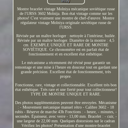
Montre bracelet vintage Molniya mécanique soviétique russe
de l'URSS 3602 Molnija. Bon état vintage comme sur les
photos! C'est vraiment une montre de chef-d'œuvre. Montre
régulateur vintage Molniya originale soviétique russe de
l'URSS.
Révisée par un maître horloger : nettoyée à l'intérieur, huilée.
Révisée par un maître horloger. Diamètre de la montre : 4,5
cm. EXEMPLE UNIQUE ET RARE DE MONTRE
SOVIÉTIQUE. Ce chronomètre est en parfait état de
fonctionnement et en excellent état esthétique.
Le mécanisme a récemment été révisé pour garantir un
remontage et une mise à l'heure en douceur tout en gardant une
grande précision. Excellent état de fonctionnement, très
propre.
Fonctionne, rare, vintage et collectionnable. Excellent très bon
état esthétique. Très rare et une fierté pour tout collectionneur!
TYPE DE MONTRE UNIQUE ET RARE.
Des photos supplémentaires peuvent être envoyées. Mécanisme
: - Mouvement mécanique manuel rétro - Calibre 3602 - 18
rubis - Réserve de marche 43h Fonctions : - heure, - minutes, -
secondes. Épaisseur, avec verre - 13,00 mm. Bracelet : - cuir, -
une largeur de 22,00 mm. Quelques distorsions sur le cadran
Vérifiez les photos! Présentation d'une montre-bracelet