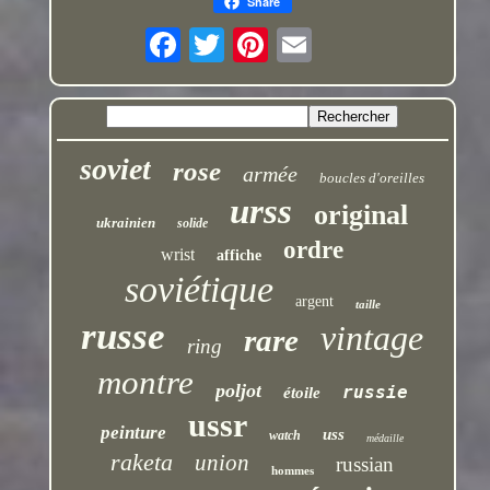
Share
soviet
rose
armée
boucles d'oreilles
urss
original
ukrainien
solide
ordre
wrist
affiche
soviétique
argent
taille
russe
vintage
rare
ring
montre
poljot
russie
étoile
ussr
peinture
uss
watch
médaille
raketa
union
russian
hommes