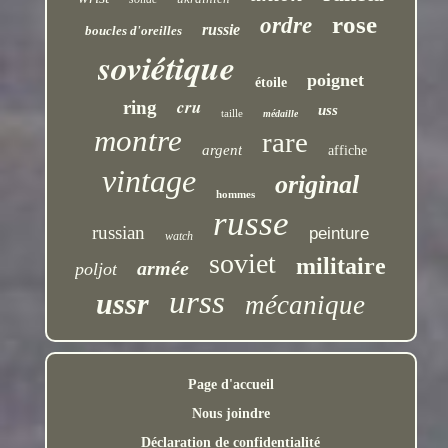
rose
ordre
russie
boucles d'oreilles
soviétique
poignet
étoile
cru
ring
uss
taille
médaille
montre
rare
argent
affiche
vintage
original
hommes
russe
russian
peinture
watch
soviet
militaire
armée
poljot
urss
ussr
mécanique
Page d'accueil
Nous joindre
Déclaration de confidentialité