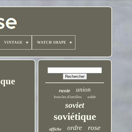
VINTAGE
WATCH SHAPE
ique
union
russie
boucles d'oreilles
solide
soviet
soviétique
rose
ordre
affiche