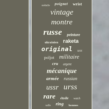
poignet
wrist
médaille
vintage
montre
russe
peinture
raketa
ukrainien
original
uss
militaire
poljot
cru
argent
mécanique
armée
russian
urss
ussr
rare
étoile
watch
ring
taille
hommes