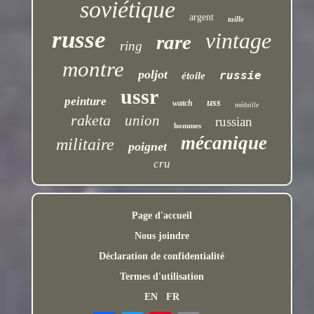
soviétique
argent
taille
russe
vintage
rare
ring
montre
poljot
russie
étoile
ussr
peinture
uss
watch
médaille
raketa
union
russian
hommes
mécanique
militaire
poignet
cru
Page d'accueil
Nous joindre
Déclaration de confidentialité
Termes d'utilisation
EN
FR