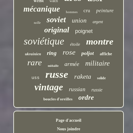
wrist
watch
mécanique
cru
peinture
hommes
soviet
union
argent
taille
original
poignet
soviétique
montre
étoile
rose
ring
poljot
ukrainien
affiche
rare
militaire
armée
médaille
russe
raketa
uss
solide
vintage
russian
russie
ordre
boucles d'oreilles
Page d'accueil
Nous joindre