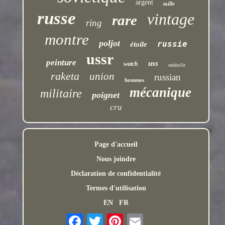
argent
taille
russe
vintage
rare
ring
montre
poljot
russie
étoile
ussr
peinture
uss
watch
médaille
raketa
union
russian
hommes
mécanique
militaire
poignet
cru
Page d'accueil
Nous joindre
Déclaration de confidentialité
Termes d'utilisation
EN
FR