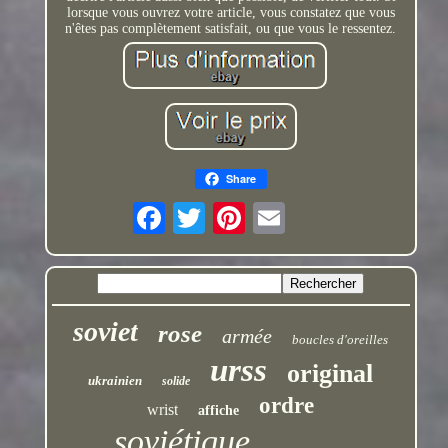
lorsque vous ouvrez votre article, vous constatez que vous
n'êtes pas complètement satisfait, ou que vous le ressentez.
Share
soviet
rose
armée
boucles d'oreilles
urss
original
ukrainien
solide
ordre
wrist
affiche
soviétique