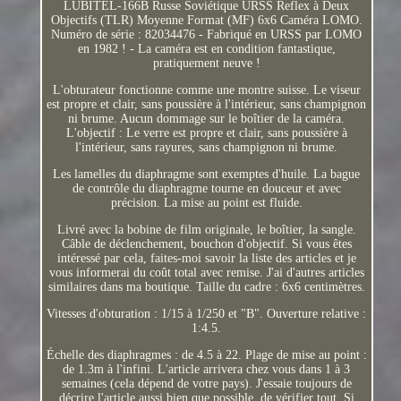
LUBITEL-166B Russe Soviétique URSS Reflex à Deux
Objectifs (TLR) Moyenne Format (MF) 6x6 Caméra LOMO.
Numéro de série : 82034476 - Fabriqué en URSS par LOMO
en 1982 ! - La caméra est en condition fantastique,
pratiquement neuve !
L'obturateur fonctionne comme une montre suisse. Le viseur
est propre et clair, sans poussière à l'intérieur, sans champignon
ni brume. Aucun dommage sur le boîtier de la caméra.
L'objectif : Le verre est propre et clair, sans poussière à
l'intérieur, sans rayures, sans champignon ni brume.
Les lamelles du diaphragme sont exemptes d'huile. La bague
de contrôle du diaphragme tourne en douceur et avec
précision. La mise au point est fluide.
Livré avec la bobine de film originale, le boîtier, la sangle.
Câble de déclenchement, bouchon d'objectif. Si vous êtes
intéressé par cela, faites-moi savoir la liste des articles et je
vous informerai du coût total avec remise. J'ai d'autres articles
similaires dans ma boutique. Taille du cadre : 6x6 centimètres.
Vitesses d'obturation : 1/15 à 1/250 et "B". Ouverture relative :
1:4.5.
Échelle des diaphragmes : de 4.5 à 22. Plage de mise au point :
de 1.3m à l'infini. L'article arrivera chez vous dans 1 à 3
semaines (cela dépend de votre pays). J'essaie toujours de
décrire l'article aussi bien que possible, de vérifier tout. Si