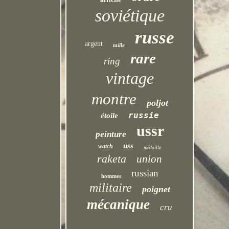
soviétique
russe
argent
taille
rare
ring
vintage
montre
poljot
russie
étoile
ussr
peinture
uss
watch
médaille
raketa
union
russian
hommes
militaire
poignet
mécanique
cru