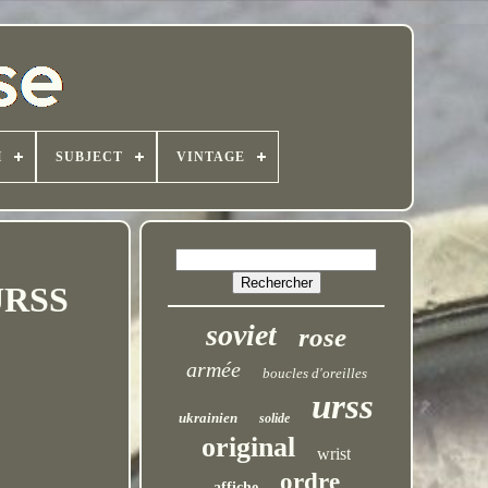
H
SUBJECT
VINTAGE
 URSS
soviet
rose
armée
boucles d'oreilles
urss
ukrainien
solide
original
wrist
ordre
affiche