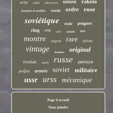
raketa
union
wrist
ukrainien
solide
rose
ordre
russie
boucles d'oreilles
soviétique
poignet
étoile
cru
ring
uss
taille
médaille
montre
rare
argent
affiche
vintage
original
hommes
russe
russian
peinture
watch
soviet
militaire
armée
poljot
urss
ussr
mécanique
Page d'accueil
Nous joindre