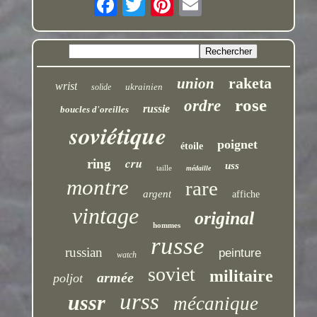
raketa
union
wrist
ukrainien
solide
rose
ordre
russie
boucles d'oreilles
soviétique
poignet
étoile
cru
ring
uss
taille
médaille
montre
rare
argent
affiche
vintage
original
hommes
russe
russian
peinture
watch
soviet
militaire
armée
poljot
urss
ussr
mécanique