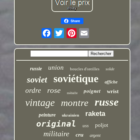
Share
union
russie
boucles d'oreilles
solide
soviétique
soviet
affiche
rose
ordre
poignet
wrist
médaille
russe
vintage
montre
raketa
peinture
ukrainien
original
poljot
uss
militaire
cru
argent