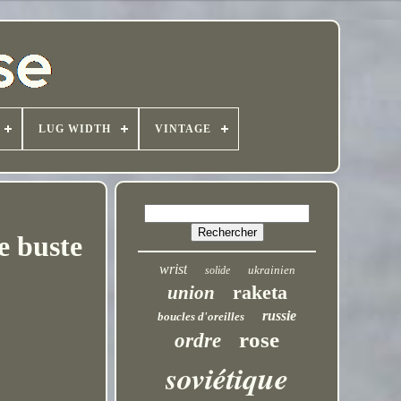
LUG WIDTH
VINTAGE
 buste
wrist
ukrainien
solide
raketa
union
russie
boucles d'oreilles
rose
ordre
soviétique