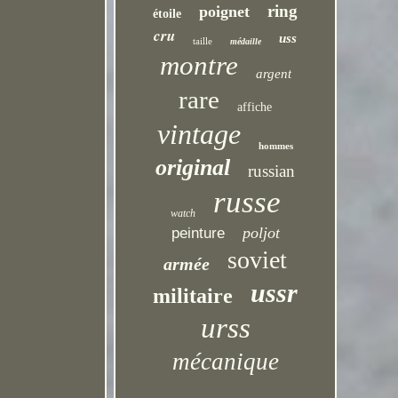
ring
poignet
étoile
cru
uss
taille
médaille
montre
argent
rare
affiche
vintage
hommes
original
russian
russe
watch
poljot
peinture
soviet
armée
ussr
militaire
urss
mécanique