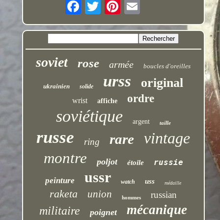
soviet
rose
armée
boucles d'oreilles
urss
original
ukrainien
solide
ordre
wrist
affiche
soviétique
argent
taille
russe
vintage
rare
ring
montre
poljot
russie
étoile
ussr
peinture
uss
watch
médaille
raketa
union
russian
hommes
mécanique
militaire
poignet