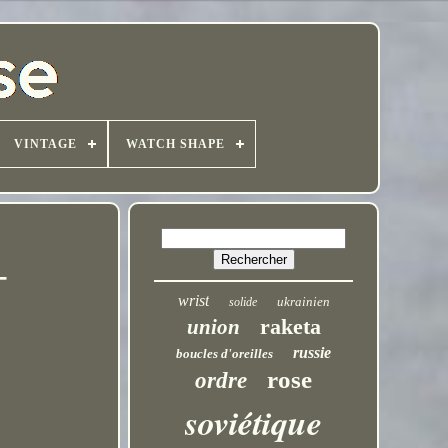
VINTAGE
WATCH SHAPE
-
wrist
ukrainien
solide
raketa
union
russie
boucles d'oreilles
rose
ordre
soviétique