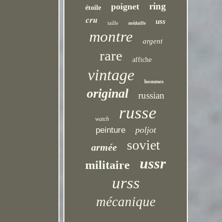
ring
poignet
étoile
cru
uss
taille
médaille
montre
argent
rare
affiche
vintage
hommes
original
russian
russe
watch
poljot
peinture
soviet
armée
ussr
militaire
urss
mécanique