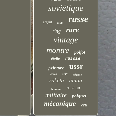
soviétique
russe
argent
taille
rare
ring
vintage
montre
poljot
russie
étoile
ussr
peinture
uss
watch
médaille
raketa
union
russian
hommes
militaire
poignet
mécanique
cru