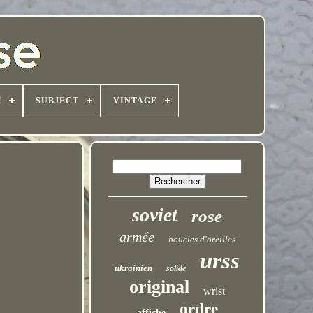
H
SUBJECT
VINTAGE
soviet
rose
armée
boucles d'oreilles
urss
ukrainien
solide
original
wrist
ordre
affiche