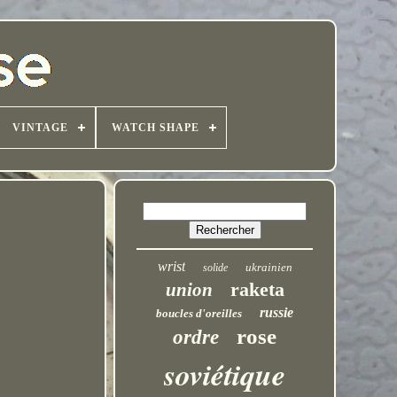
VINTAGE
WATCH SHAPE
wrist
ukrainien
solide
raketa
union
russie
boucles d'oreilles
rose
ordre
soviétique