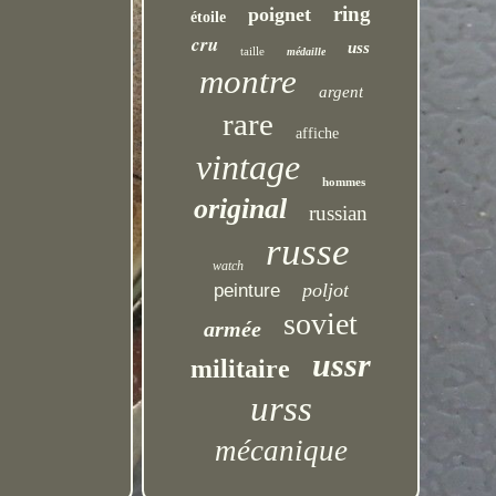
ring
poignet
étoile
cru
uss
taille
médaille
montre
argent
rare
affiche
vintage
hommes
original
russian
russe
watch
poljot
peinture
soviet
armée
ussr
militaire
urss
mécanique