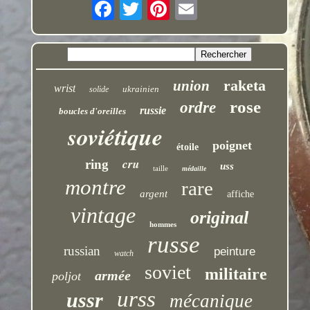
raketa
union
wrist
ukrainien
solide
rose
ordre
russie
boucles d'oreilles
soviétique
poignet
étoile
cru
ring
uss
taille
médaille
montre
rare
argent
affiche
vintage
original
hommes
russe
russian
peinture
watch
soviet
militaire
armée
poljot
urss
ussr
mécanique