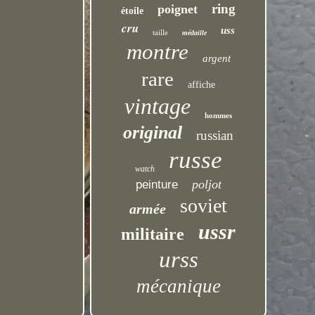
ring
poignet
étoile
cru
uss
taille
médaille
montre
argent
rare
affiche
vintage
hommes
original
russian
russe
watch
poljot
peinture
soviet
armée
ussr
militaire
urss
mécanique