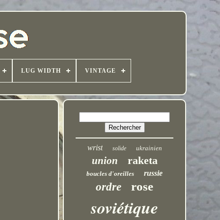
LUG WIDTH
VINTAGE
wrist
ukrainien
solide
raketa
union
russie
boucles d'oreilles
rose
ordre
soviétique