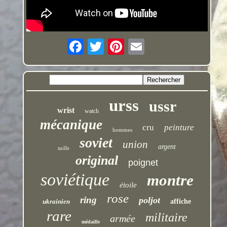
urss
ussr
wrist
watch
mécanique
cru
peinture
hommes
soviet
union
argent
taille
original
poignet
soviétique
montre
étoile
rose
ring
poljot
ukrainien
affiche
rare
militaire
armée
médaille