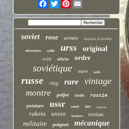
soviet
rose
armée
boucles d'oreilles
urss
original
ukrainien
solide
ordre
wrist
affiche
soviétique
argent
taille
russe
vintage
rare
ring
montre
poljot
russie
étoile
ussr
peinture
uss
watch
médaille
raketa
union
russian
hommes
mécanique
militaire
poignet