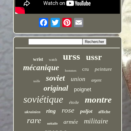
urss
ussr
wrist
watch
mécanique
cru
peinture
hommes
soviet
union
argent
taille
original
poignet
soviétique
montre
étoile
rose
ring
poljot
ukrainien
affiche
rare
militaire
armée
médaille