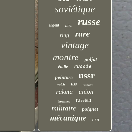
soviétique
russe
argent
taille
rare
ring
vintage
montre
poljot
russie
étoile
ussr
peinture
uss
watch
médaille
raketa
union
russian
hommes
militaire
poignet
mécanique
cru