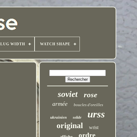
LUG WIDTH
WATCH SHAPE
soviet
rose
armée
boucles d'oreilles
urss
ukrainien
solide
original
wrist
ordre
affiche