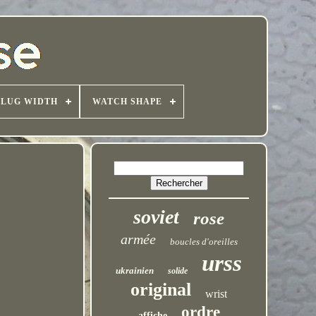
LUG WIDTH
WATCH SHAPE
soviet
rose
armée
boucles d'oreilles
urss
ukrainien
solide
original
wrist
ordre
affiche