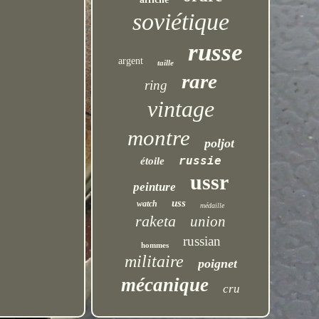
soviétique
russe
argent
taille
rare
ring
vintage
montre
poljot
russie
étoile
ussr
peinture
uss
watch
médaille
raketa
union
russian
hommes
militaire
poignet
mécanique
cru