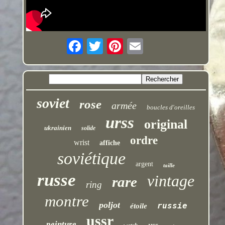
soviet
rose
armée
boucles d'oreilles
urss
original
ukrainien
solide
ordre
wrist
affiche
soviétique
argent
taille
russe
vintage
rare
ring
montre
poljot
russie
étoile
ussr
peinture