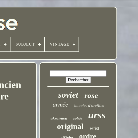
H
SUBJECT
VINTAGE
ancien
soviet
re
rose
armée
boucles d'oreilles
urss
ukrainien
solide
original
wrist
ordre
affiche