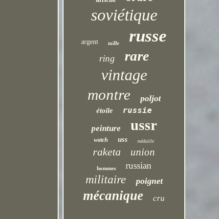
soviétique
russe
argent
taille
rare
ring
vintage
montre
poljot
russie
étoile
ussr
peinture
uss
watch
médaille
raketa
union
russian
hommes
militaire
poignet
mécanique
cru