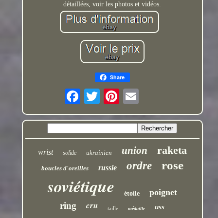
détaillées, voir les photos et vidéos.
Share
raketa
union
wrist
ukrainien
solide
rose
ordre
russie
boucles d'oreilles
soviétique
poignet
étoile
cru
ring
uss
taille
médaille