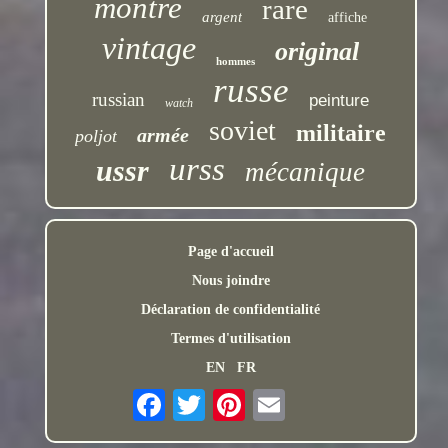
montre
rare
argent
affiche
vintage
original
hommes
russe
russian
peinture
watch
soviet
militaire
armée
poljot
urss
ussr
mécanique
Page d'accueil
Nous joindre
Déclaration de confidentialité
Termes d'utilisation
EN
FR